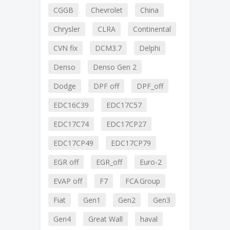
CGGB
Chevrolet
China
Chrysler
CLRA
Continental
CVN fix
DCM3.7
Delphi
Denso
Denso Gen 2
Dodge
DPF off
DPF_off
EDC16C39
EDC17C57
EDC17C74
EDC17CP27
EDC17CP49
EDC17CP79
EGR off
EGR_off
Euro-2
EVAP off
F7
FCA Group
Fiat
Gen1
Gen2
Gen3
Gen4
Great Wall
haval