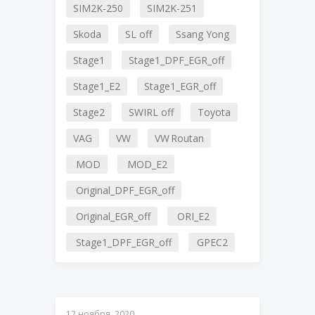
SIM2K-250
SIM2K-251
Skoda
SL off
Ssang Yong
Stage1
Stage1_DPF_EGR_off
Stage1_E2
Stage1_EGR_off
Stage2
SWIRL off
Toyota
VAG
VW
VW Routan
MOD
MOD_E2
Original_DPF_EGR_off
Original_EGR_off
ORI_E2
Stage1_DPF_EGR_off
GPEC2
12 ноября, 2020