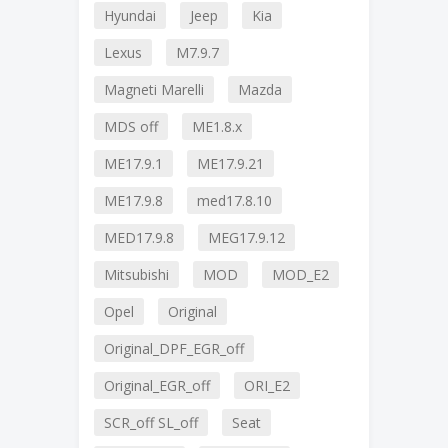
Hyundai
Jeep
Kia
Lexus
M7.9.7
Magneti Marelli
Mazda
MDS off
ME1.8.x
ME17.9.1
ME17.9.21
ME17.9.8
med17.8.10
MED17.9.8
MEG17.9.12
Mitsubishi
MOD
MOD_E2
Opel
Original
Original_DPF_EGR_off
Original_EGR_off
ORI_E2
SCR_off SL_off
Seat