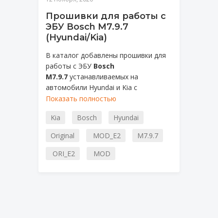
Прошивки для работы с
ЭБУ Bosch M7.9.7
(Hyundai/Kia)
В каталог добавлены прошивки для
работы с ЭБУ
Bosch
M7.9.7
устанавливаемых на
автомобили Hyundai и Kia с
двигателями объемом 1.3, 1.4, 1.5,
Показать полностью
1.6, 1.8, 2.0.
Kia
Bosch
Hyundai
Original
MOD_E2
M7.9.7
ORI_E2
MOD