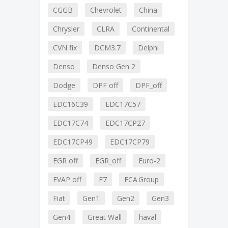
CGGB
Chevrolet
China
Chrysler
CLRA
Continental
CVN fix
DCM3.7
Delphi
Denso
Denso Gen 2
Dodge
DPF off
DPF_off
EDC16C39
EDC17C57
EDC17C74
EDC17CP27
EDC17CP49
EDC17CP79
EGR off
EGR_off
Euro-2
EVAP off
F7
FCA Group
Fiat
Gen1
Gen2
Gen3
Gen4
Great Wall
haval