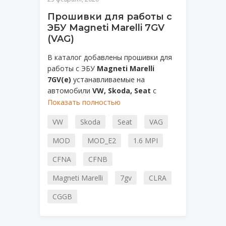
Прошивки для работы с
ЭБУ Magneti Marelli 7GV
(VAG)
В каталог добавлены прошивки для
работы с ЭБУ
Magneti Marelli
7GV(e)
устанавливаемые на
автомобили
VW, Skoda, Seat
с
атмосферными двигателями
1.6
Показать полностью
MPI
(
CFNA/CLRA 105hp
,
CFNB 85hp
) а
VW
Skoda
Seat
VAG
также
1.4MPI (CGGB)
.
MOD
MOD_E2
1.6 MPI
CFNA
CFNB
Magneti Marelli
7gv
CLRA
CGGB