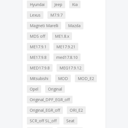
Hyundai
Jeep
Kia
Lexus
M7.9.7
Magneti Marelli
Mazda
MDS off
ME1.8.x
ME17.9.1
ME17.9.21
ME17.9.8
med17.8.10
MED17.9.8
MEG17.9.12
Mitsubishi
MOD
MOD_E2
Opel
Original
Original_DPF_EGR_off
Original_EGR_off
ORI_E2
SCR_off SL_off
Seat