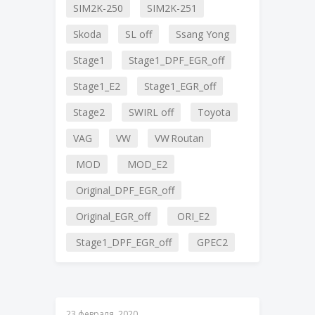
SIM2K-250
SIM2K-251
Skoda
SL off
Ssang Yong
Stage1
Stage1_DPF_EGR_off
Stage1_E2
Stage1_EGR_off
Stage2
SWIRL off
Toyota
VAG
VW
VW Routan
MOD
MOD_E2
Original_DPF_EGR_off
Original_EGR_off
ORI_E2
Stage1_DPF_EGR_off
GPEC2
23 февраля, 2020