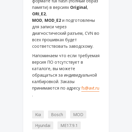
формате full flash (полный образ
памяти) в версиях
Original
,
ORI_E2
,
MOD
,
MOD_E2
и подготовлены
для записи через
диагностический разъем, CVN во
всех прошивках будет
соответствовать заводскому.
Напоминаем что если требуемая
версия ПО отсутствует в
каталоге, вы можете
обращаться за индивидуальной
калбировкой. Заказы
принимаются по адресу
fs@avt.ru
.
Kia
Bosch
MOD
Hyundai
ME17.9.1